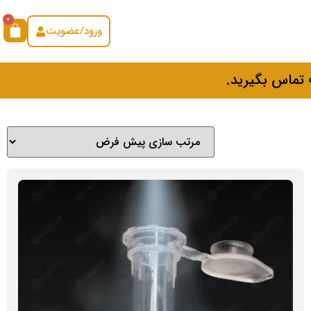
0
ورود/عضویت