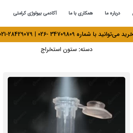
درباره ما
همکاری با ما
آکادمی بیولوژی کرامتی
 شماره 34709809 -026 | 28429079-021 تماس بگیرید.
دسته: ستون استخراج