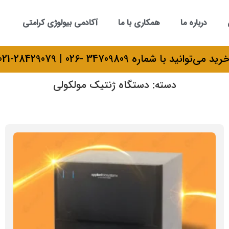
درباره ما
همکاری با ما
آکادمی بیولوژی کرامتی
 شماره 34709809 -026 | 28429079-021 تماس بگیرید.
دسته: دستگاه ژنتیک مولکولی