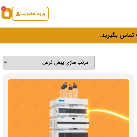
0
ورود/عضویت