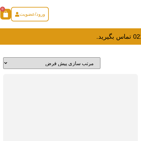
0
ورود/عضویت