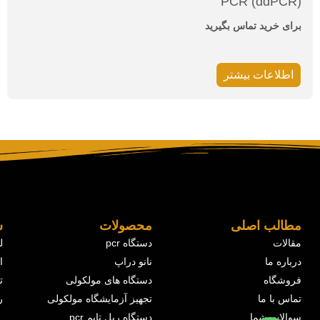
PCR (ddPCR)
برای خرید تماس بگیرید
اطلاعات بیشتر
مطالب اصلی
محصولات
ش
مقالات
دستگاه pcr
ل
درباره ما
نانو دراپ
ا
فروشگاه
دستگاه های مولکولی
ت
تماس با ما
تجهیز آزمایشگاه مولکولی
ر
سوالات شما
دستگاه ریل تایم pcr