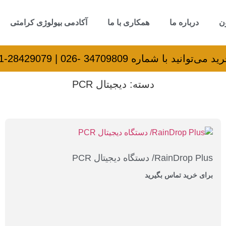
ن
درباره ما
همکاری با ما
آکادمی بیولوژی کرامتی
اره 34709809 -026 | 28429079-021 تماس بگیرید.
دسته: دیجیتال PCR
RainDrop Plus/ دستگاه دیجیتال PCR
برای خرید تماس بگیرید