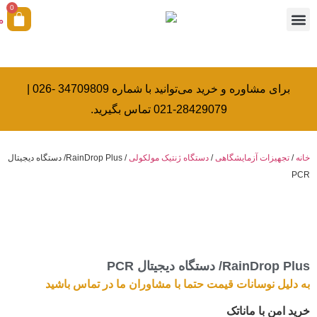
0
همکاری با ما
آکادمی بیولوژی کرامتی
خدمات کالیبراسیون
برای مشاوره و خرید می‌توانید با شماره 34709809 -026 |
28429079-021 تماس بگیرید.
خانه
/
تجهیزات آزمایشگاهی
/
دستگاه ژنتیک مولکولی
/ RainDrop Plus/ دستگاه دیجیتال
PCR
RainDrop Plus/ دستگاه دیجیتال PCR
به دلیل نوسانات قیمت حتما با مشاوران ما در تماس باشید
خرید امن با ماناتک