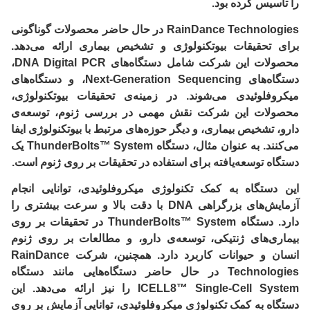
را تاسیس کرده بود.
RainDance Technologies در حال حاضر محصولات گوناگونی
برای تحقیقات بیوتکنولوژی و تشخیص بیماری ارائه می‌دهد.
محصولات این شرکت شامل دستگاه‌های DNA Digital PCR،
دستگاه‌های Next-Generation Sequencing، و دستگاه‌های
میکروفلوئیدی می‌شوند. در زمینه‌ی تحقیقات بیوتکنولوژی،
محصولات این شرکت نقش مهمی در بررسی ژنوم، توسعه‌ی
دارو، تشخیص بیماری، و دیگر حوزه‌های مرتبط با بیوتکنولوژی ایفا
می‌کنند. به عنوان مثال، دستگاه ThunderBolts™ System یک
دستگاه توسعه‌یافته برای استفاده در تحقیقات بر روی ژنوم است.
این دستگاه به کمک تکنولوژی میکروفلوئیدی، توانایی انجام
آزمایش‌های بزرگراهی DNA با دقت بالا و سرعت بیشتری را
دارد. دستگاه ThunderBolts™ System در تحقیقات بر روی
بیماری‌های ژنتیکی، توسعه‌ی دارو، و مطالعات بر روی ژنوم
انسان و حیوانات کاربرد دارد. همچنین، شرکت RainDance
Technologies در حال حاضر دستگاه‌هایی مانند دستگاه
ICELL8™ Single-Cell System را نیز ارائه می‌دهد. این
دستگاه به کمک تکنولوژی میکروفلوئیدی، توانایی آزمایش بر روی