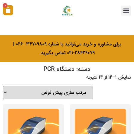
0
همکاری با ما
آکادمی بیولوژی کرامتی
خدمات کالیبراسیون
برای مشاوره و خرید می‌توانید با شماره 34709809 -026 |
28429079-021 تماس بگیرید.
دسته: دستگاه PCR
نمایش 1–12 از 14 نتیجه