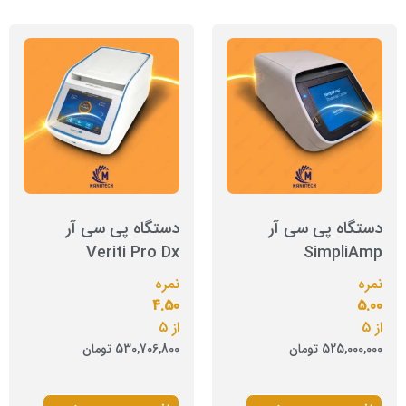
دستگاه پی سی آر
دستگاه پی سی آر
Veriti Pro Dx
SimpliAmp
نمره
نمره
4.50
5.00
از 5
از 5
525,000,000
تومان
530,706,800
تومان