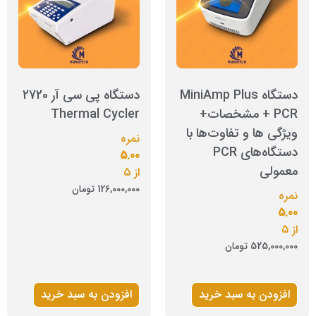
دستگاه MiniAmp Plus
دستگاه پی سی آر 2720
PCR + مشخصات+
Thermal Cycler
ویژگی ها و تفاوت‌ها با
نمره
دستگاه‌های PCR
5.00
معمولی
از 5
126,000,000
تومان
نمره
5.00
از 5
525,000,000
تومان
افزودن به سبد خرید
افزودن به سبد خرید