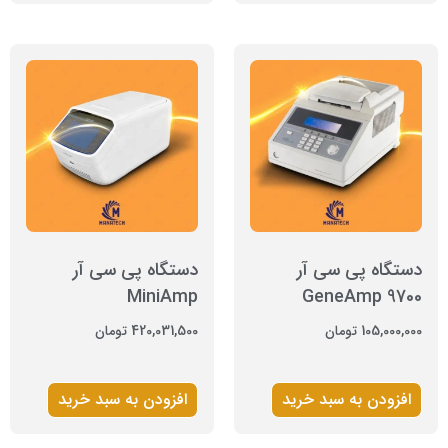
دستگاه پی سی آر
دستگاه پی سی آر
MiniAmp
GeneAmp 9700
105,000,000
تومان
420,031,500
تومان
افزودن به سبد خرید
افزودن به سبد خرید