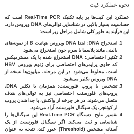
نحوه عملکرد کیت
عملکرد این کیت‌ها بر پایه تکنیک Real-Time PCR است که
حساسیت بسیار بالایی در شناسایی توالی‌های DNA ویروس دارد.
این فرآیند به طور کلی شامل مراحل زیر است:
استخراج DNA:
ابتدا DNA ویروس هپاتیت B از نمونه‌های
بالینی مانند پلاسما یا سرم خون استخراج می‌شود.
تکثیر اختصاصی:
DNA استخراج شده با یک مسترمیکس
که حاوی
پرایمرهای اختصاصی
برای ژنوم ویروس HBV
است، مخلوط می‌شود. در این مرحله، میلیون‌ها نسخه از
DNA ویروس تکثیر می‌شود.
تشخیص با پروب فلورسنت:
همزمان با تکثیر DNA،
پروب‌های فلورسنت اختصاصی نیز به توالی‌های هدف
متصل می‌شوند. در هر چرخه از واکنش، با جدا شدن پروب
از کوئنچر، یک سیگنال فلورسنت آزاد می‌شود.
تفسیر نتایج:
دستگاه Real-Time PCR این سیگنال‌ها را
شناسایی و ثبت می‌کند. اگر سیگنال فلورسنت از یک
آستانه مشخص (Threshold) عبور کند، نتیجه به عنوان