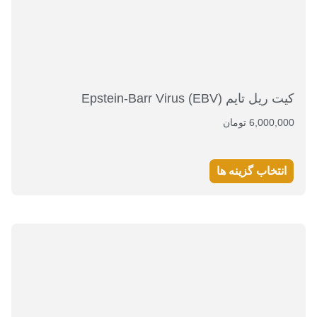
كيت ريل تايم Epstein-Barr Virus (EBV)
6,000,000
تومان
انتخاب گزینه ها