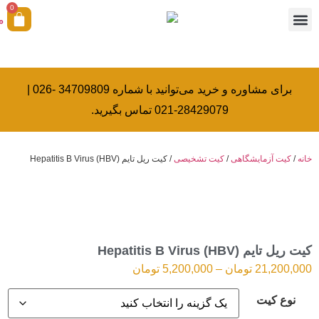
0
همکاری با ما
آکادمی بیولوژی کرامتی
خدمات کالیبراسیون
برای مشاوره و خرید می‌توانید با شماره 34709809 -026 |
28429079-021 تماس بگیرید.
خانه
/
کیت آزمایشگاهی
/
کیت تشخیصی
/ کیت ریل تایم (HBV) Hepatitis B Virus
کیت ریل تایم (HBV) Hepatitis B Virus
21,200,000
تومان
–
5,200,000
تومان
نوع کیت