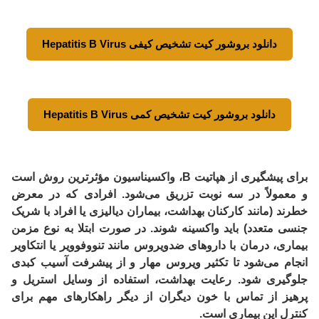
دانلود بروشور کیت تشخیص کیفی Hepatitis B Virus
دانلود بروشور کیت تشخیص کمی Hepatitis B Virus
برای پیشگیری از هپاتیت B،
واکسیناسیون
مؤثرترین روش است
و معمولاً در سه نوبت تزریق می‌شود. افرادی که در معرض
خطرند (مانند کارکنان بهداشت، بیماران دیالیزی یا افراد با شریک
جنسی متعدد) باید واکسینه شوند. در صورت ابتلا به نوع مزمن
بیماری، درمان با داروهای ضدویروس مانند
تنووفوویر
یا
انتکاویر
انجام می‌شود تا تکثیر ویروس مهار و از پیشرفت آسیب کبدی
جلوگیری شود. رعایت بهداشت، استفاده از وسایل استریل و
پرهیز از تماس با خون دیگران از دیگر راهکارهای مهم برای
کنترل این بیماری است.