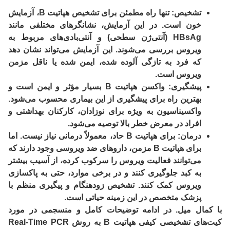
تشخیص:
تنها راه مطمئن برای تشخیص هپاتیت B،
آزمایش
خون
است. در این آزمایش، نشانگرهای مختلفی مانند
HBsAg (آنتی‌ژن سطحی) و آنتی‌بادی‌های مربوط به
ویروس بررسی می‌شوند. این آزمایش می‌تواند نشان دهد
که فرد به تازگی آلوده شده، ایمن شده یا ناقل مزمن
ویروس است.
پیشگیری:
واکسن هپاتیت B
بسیار مؤثر و ایمن است و
بهترین راه برای پیشگیری از این بیماری محسوب می‌شود.
واکسیناسیون به ویژه برای نوزادان، کارکنان بهداشتی و
افراد در معرض خطر بالا توصیه می‌شود.
درمان:
برای هپاتیت B حاد، معمولاً درمانی نیاز نیست. اما
برای
هپاتیت B مزمن
، داروهای ضد ویروسی وجود دارند که
می‌توانند فعالیت ویروس را سرکوب کرده، از آسیب بیشتر
به کبد جلوگیری کنند و در برخی موارد، حتی به پاکسازی
ویروس کمک کنند. تشخیص زودهنگام و پیگیری منظم با
پزشک متخصص در این زمینه حیاتی است.
با کمال میل. در ادامه توضیحات کامل و منسجمی در مورد
کیت‌های تشخیصی
کیفی
هپاتیت B به روش Real-Time PCR