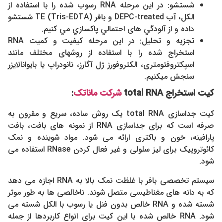
شستشو: در این مرحله RNA رسوب شده را با استفاده از
الکل، آب DEPC-treated و بافر TE (Tris-EDTA) شستشو
داده و از آلودگي های احتمالي پاكسازي مي كنيم.
تجزیه و تحلیل: در این مرحله کیفیت و کمیت RNA
استخراج شده را با استفاده از روشهای مختلف مانند
اسپکتروفتومتری، الکتروفورز ژل آگارز، نانودراپ یا بایوانالایزر
سنجش میکنیم.
کیت استخراج
total RNA
شرکت ماناتک
:
کیت جداسازی total RNA یک روش ساده، سریع و مقرون به
صرفه است که برای جداسازی RNA از نمونه های بافت، بافت
پارافینه، خون و باکتری ارائه می شود. مواد شوینده و نمک
کائوتروپیک برای لیز سلولی و غیر فعال کردن RNase استفاده می
شود.
سیستم تخصصی بافر با غلظت نمک بالا به RNA اجازه می دهد
که به دانه های مغناطیسی متصل شوند. ناخالصی ها به طور موثر
شسته شده و RNA خالص بدون فنل یا رسوب با الکل شسته می
شود. RNA خالص شده با این کیت برای انواع کاربردها از جمله