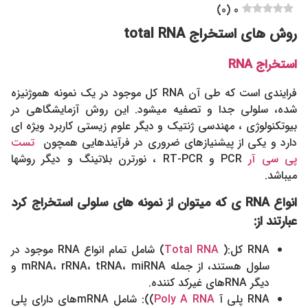
)
0
(
0
روش های
استخراج
total RNA
استخراج
RNA
فرایندی است که طی آن RNA کل موجود در یک نمونه هموژنیزه
شده، سلولی جدا و تصفیه میشود. این روش آزمایشگاهی در
بیوتکنولوژی ، مهندسی ژنتیک و دیگر علوم زیستی کاربرد ویژه ای
دارد و یکی از پیشنیازهای ضروری در فرآیندهایی همچون
تست
پی سی آر
PCR و RT-PCR ، نورترن بلاتینگ و دیگر روشها
میباشد.
انواع
RNA
ی که میتوان از نمونه های سلولی استخراج کرد
عبارتند از:
RNA کل:(
Total RNA
) شامل تمام انواع RNA موجود در
سلول هستند، از جمله mRNA، rRNA، tRNA، miRNA و
دیگر RNAهای غیرکد کننده.
RNA پلی آ
Poly A RNA
)): شامل mRNAهای دارای پلی