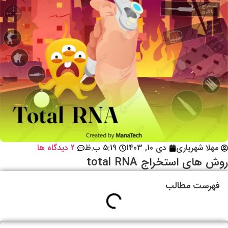
مهلا شهریاری
دی 10, 1403
5:19 ب.ظ
2 دیدگاه ها
روش های استخراج total RNA
فهرست مطالب