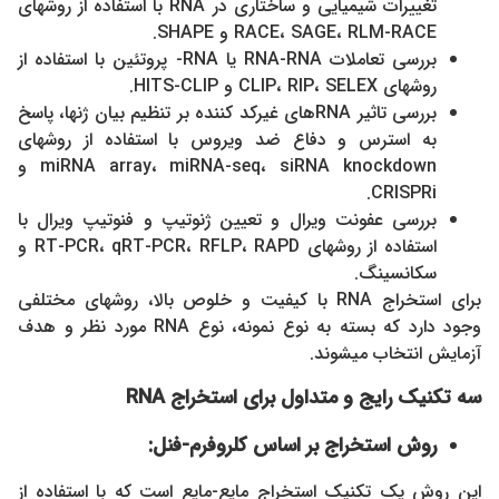
تغییرات شیمیایی و ساختاری در RNA با استفاده از روشهای
RACE، SAGE، RLM-RACE و SHAPE.
بررسی تعاملات RNA-RNA یا RNA- پروتئین با استفاده از
روشهای CLIP، RIP، SELEX و HITS-CLIP.
بررسی تاثیر RNAهای غیرکد کننده بر تنظيم بيان ژنها، پاسخ
به استرس و دفاع ضد ويروس با استفاده از روشهای
miRNA array، miRNA-seq، siRNA knockdown و
CRISPRi.
بررسی عفونت ویرال و تعیین ژنوتیپ و فنوتیپ ویرال با
استفاده از روشهای RT-PCR، qRT-PCR، RFLP، RAPD و
سکانسینگ.
برای استخراج RNA با کیفیت و خلوص بالا، روشهای مختلفی
وجود دارد که بسته به نوع نمونه، نوع RNA مورد نظر و هدف
آزمایش انتخاب میشوند.
سه تکنیک رایج و متداول برای استخراج
RNA
روش استخراج بر اساس کلروفرم-فنل:
این روش یک تکنیک استخراج مایع-مایع است که با استفاده از