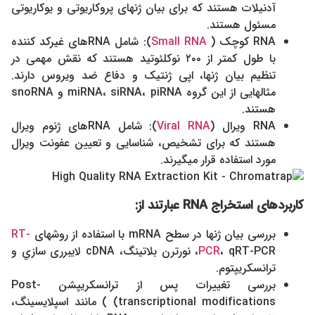
آدنیلات هستند که برای بیان ژنهای پروکاریوتی و یوکاریوتی
مسئول هستند.
RNA کوچک (
Small RNA
): شامل RNAهای غیرکد کننده
با طول کمتر از ۲۰۰ نوکلئوتید هستند که نقش مهمی در
تنظیم بیان ژنها، اپی ژنتیک و دفاع ضد ویروس دارند.
مثالهایی از این گروه miRNA، siRNA، piRNA و snoRNA
هستند.
RNA ویرال (
Viral RNA
): شامل RNAهای ژنوم ویرال
هستند که برای تشخیص، شناسایی و تعیین عفونت ویرال
مورد استفاده قرار میگیرند.
کاربردهای استخراج
RNA
عبارتند از:
بررسی بیان ژنها در سطح mRNA با استفاده از روشهای
RT-
PCR
، qRT-PCR، نورترن بلاتینگ، cDNA لایبرری سازي و
ترانسکریپتوم.
بررسی تغییرات پس از ترانسکریپشن Post-
transcriptional modifications) ) مانند اسپلایسینگ،