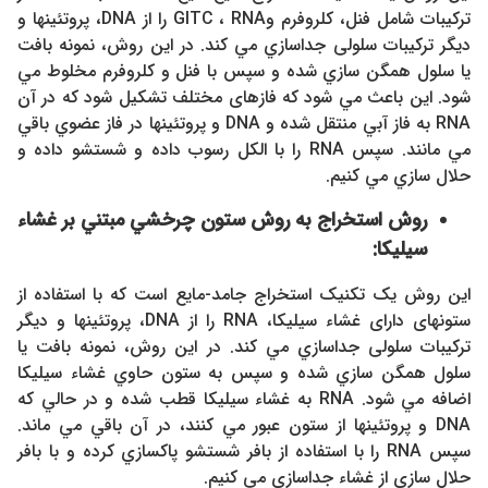
ترکیبات شامل فنل، کلروفرم وGITC ، RNA را از DNA، پروتئینها و
دیگر ترکیبات سلولی جداسازي مي كند. در این روش، نمونه بافت
یا سلول همگن سازي شده و سپس با فنل و کلروفرم مخلوط مي
شود. این باعث مي شود که فازهای مختلف تشکيل شود که در آن
RNA به فاز آبي منتقل شده و DNA و پروتئینها در فاز عضوي باقي
مي مانند. سپس RNA را با الکل رسوب داده و شستشو داده و
حلال سازي مي كنيم.
روش استخراج به روش ستون چرخشي مبتني بر غشاء
سيليكا:
این روش یک تکنیک استخراج جامد-مایع است که با استفاده از
ستونهای دارای غشاء سيليكا، RNA را از DNA، پروتئینها و دیگر
ترکیبات سلولی جداسازي مي كند. در این روش، نمونه بافت یا
سلول همگن سازي شده و سپس به ستون حاوي غشاء سيليكا
اضافه مي شود. RNA به غشاء سيليكا قطب شده و در حالي که
DNA و پروتئینها از ستون عبور مي کنند، در آن باقي مي ماند.
سپس RNA را با استفاده از بافر شستشو پاكسازي کرده و با بافر
حلال سازي از غشاء جداسازي مي كنيم.