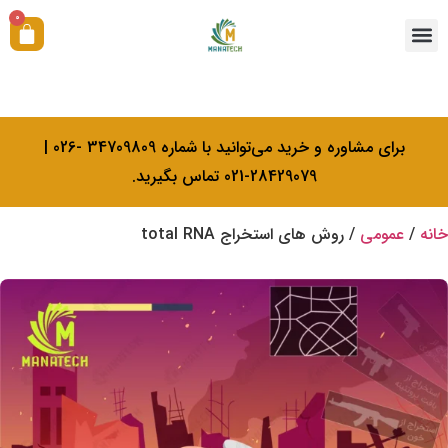
0
همکاری با ما
آکادمی بیولوژی کرامتی
خدمات کالیبراسیون
برای مشاوره و خرید می‌توانید با شماره 34709809 -026 |
28429079-021 تماس بگیرید.
خانه
/
عمومی
/ روش های استخراج total RNA