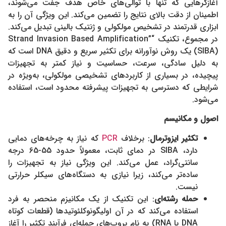
آغازگرهایی که تنها با توالی‌های خاص هدف جفت می‌شوند،
اطمینان از دقت بالای نتایج را تضمین می‌کند. این ویژگی آن را به
ابزاری قدرتمند در تشخیص مولکولی و ژنتیک بالینی تبدیل می‌کند.
در مجموع، تکنیک “Strand Invasion Based Amplification”
(SIBA) یک روش نوآورانه برای تکثیر سریع و دقیق DNA است که
به دلیل سادگی، سرعت، حساسیت و نیاز کمتر به تجهیزات
پیچیده، در بسیاری از کاربردهای تشخیصی مولکولی، به‌ویژه در
شرایطی که دسترسی به تجهیزات پیشرفته محدود است، استفاده
می‌شود.
اصول و مکانیسم
تکثیر ایزوترمال
: برخلاف
PCR
که نیاز به چرخه‌های دمایی
دارد، SIBA در دمای ثابت، معمولاً حدود 55-65 درجه
سانتی‌گراد، عمل می‌کند. این ویژگی نیاز به تجهیزات را
ساده‌تر می‌کند، زیرا نیازی به دستگاه‌های سیکلر حرارتی
نیست.
حمله رشته‌ای
: این تکنیک از یک مکانیزم منحصر به فرد
استفاده می‌کند که در آن اولیگونوکلئوتیدها (قطعات کوتاه
DNA یا RNA) به نام پروب‌های حمله‌ای فرآیند تکثیر را آغاز