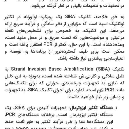
در تحقیقات و تنظیمات بالینی در نظر گرفته می‌شود.
به طور خلاصه، تکنیک SIBA یک رویکرد نوآورانه در تکثیر
نوکلئیک اسید است که مزایایی از نظر سادگی و فرآیند سریع ارائه
می‌دهد. این تکنیک، به خصوص برای تشخیص‌های نقطه
مراقبتی و موقعیت‌هایی که تست سریع و در محل مفید است،
وعده‌دهنده است. با این حال، کمتر از PCR استقرار یافته است و
ممکن است برای طیف گسترده‌تری از برنامه‌ها به توسعه و
اعتبارسنجی بیشتری نیاز داشته باشد.
تکنیک Strand Invasion Based Amplification (SIBA) به
دلیل سادگی و کارایی‌اش شناخته شده است، به‌ویژه به این دلیل
که نیازی به تجهیزات چرخه‌بندی حرارتی که برای تکنیک‌هایی
مانند PCR لازم است، ندارد. برای اجرای تکنیک SIBA، به تجهیزات
و وسایل زیر نیاز خواهید داشت:
دستگاه تکثیر ایزوترمال
: تجهیزات کلیدی برای SIBA، یک
دستگاه تکثیر ایزوترمال است. برخلاف دستگاه‌های PCR،
این دستگاه‌ها دما را طی فرآیند تکثیر به طور ثابت حفظ
می‌کنند. این دمای ثابت معمولاً در محدوده 55-65 درجه