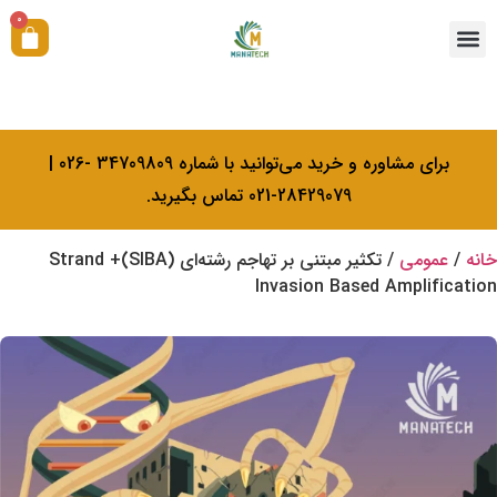
0
همکاری با ما
آکادمی بیولوژی کرامتی
خدمات کالیبراسیون
برای مشاوره و خرید می‌توانید با شماره 34709809 -026 |
28429079-021 تماس بگیرید.
خانه
/
عمومی
/ تکثیر مبتنی بر تهاجم رشته‌ای (SIBA)+ Strand
Invasion Based Amplification