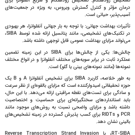
تشخیص زودهنگام: تشخیص زودهنگام و سریع آنفلوانزا برای
درمان مؤثر و کنترل گسترش ویروس، به ویژه در جمعیت‌های
آسیب‌پذیر، حیاتی است.
تأثیرات بهداشت جهانی: با توجه به بار جهانی آنفلوانزا، هر بهبودی
در تکنیک‌های تشخیصی، مانند پتانسیل ارائه شده توسط SIBA،
می‌تواند مزایای بهداشت عمومی قابل توجهی داشته باشد.
چالش‌ها: یکی از چالش‌ها برای SIBA در این زمینه تضمین
عملکرد ثابت در برابر سویه‌های مختلف آنفلوانزا و در انواع مختلف
نمونه‌ها (مانند نمونه‌های بینی یا گلو) است.
به طور خلاصه، کاربرد SIBA برای تشخیص آنفلوانزا A و B یک
حوزه تحقیقاتی امیدوارکننده است که مزایای بالقوه‌ای از نظر سرعت
و سادگی برای تست‌های نقطه مراقبتی ارائه می‌دهد. با این حال،
باید استانداردهای سختگیرانه‌ای برای حساسیت و اختصاصیت
داشته باشد و مزایای واضحی نسبت به روش‌های موجود مانند
PCR و RIDTs برای کسب پذیرش گسترده در زمینه تشخیص‌های
بالینی نشان دهد.
RT-SIBA، یا Reverse Transcription Strand Invasion