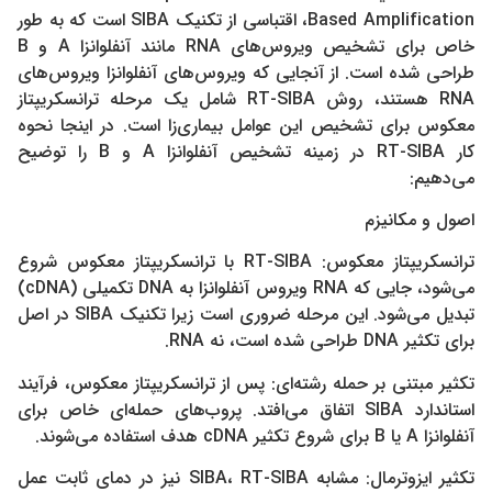
Based Amplification، اقتباسی از تکنیک SIBA است که به طور
خاص برای تشخیص ویروس‌های RNA مانند آنفلوانزا A و B
طراحی شده است. از آنجایی که ویروس‌های آنفلوانزا ویروس‌های
RNA هستند، روش RT-SIBA شامل یک مرحله ترانسکریپتاز
معکوس برای تشخیص این عوامل بیماری‌زا است. در اینجا نحوه
کار RT-SIBA در زمینه تشخیص آنفلوانزا A و B را توضیح
می‌دهیم:
اصول و مکانیزم
ترانسکریپتاز معکوس: RT-SIBA با ترانسکریپتاز معکوس شروع
می‌شود، جایی که RNA ویروس آنفلوانزا به DNA تکمیلی (cDNA)
تبدیل می‌شود. این مرحله ضروری است زیرا تکنیک SIBA در اصل
برای تکثیر DNA طراحی شده است، نه RNA.
تکثیر مبتنی بر حمله رشته‌ای: پس از ترانسکریپتاز معکوس، فرآیند
استاندارد SIBA اتفاق می‌افتد. پروب‌های حمله‌ای خاص برای
آنفلوانزا A یا B برای شروع تکثیر cDNA هدف استفاده می‌شوند.
تکثیر ایزوترمال: مشابه SIBA، RT-SIBA نیز در دمای ثابت عمل