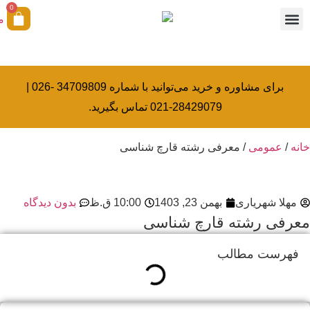
0
همکاری با ما
آکادمی بیولوژی کرامتی
خدمات کالیبراسیون
برای مشاوره و خرید می‌توانید با شماره 34709809 -026 |
28429079-021 تماس بگیرید.
خانه
/
عمومی
/ معرفی رشته قارچ شناسی
مهلا شهریاری
بهمن 23, 1403
10:00 ق.ظ
بدون دیدگاه
معرفی رشته قارچ شناسی
فهرست مطالب