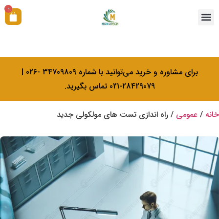
0
همکاری با ما
آکادمی بیولوژی کرامتی
خدمات کالیبراسیون
برای مشاوره و خرید می‌توانید با شماره 34709809 -026 |
28429079-021 تماس بگیرید.
خانه
/
عمومی
/ راه اندازی تست های مولکولی جدید