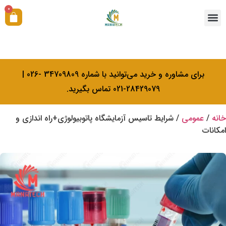
0
همکاری با ما
آکادمی بیولوژی کرامتی
خدمات کالیبراسیون
برای مشاوره و خرید می‌توانید با شماره 34709809 -026 |
28429079-021 تماس بگیرید.
خانه
/
عمومی
/ شرایط تاسیس آزمایشگاه پاتوبیولوژی+راه اندازی و
امکانات