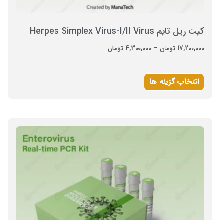
کیت ریل تایم Herpes Simplex Virus-I/II Virus
17,200,000
تومان
–
4,300,000
تومان
انتخاب گزینه ها