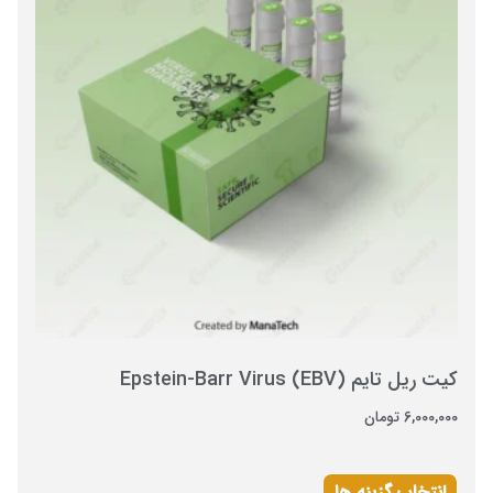
كيت ريل تايم Epstein-Barr Virus (EBV)
6,000,000
تومان
انتخاب گزینه ها