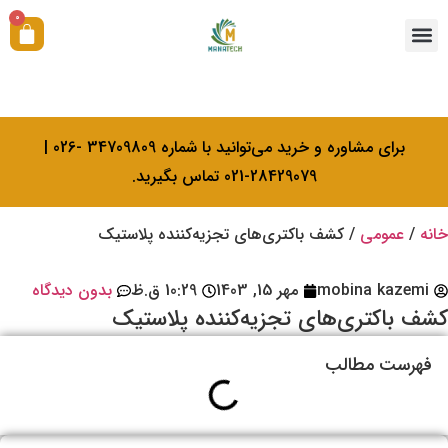
0
همکاری با ما
آکادمی بیولوژی کرامتی
خدمات کالیبراسیون
برای مشاوره و خرید می‌توانید با شماره 34709809 -026 |
28429079-021 تماس بگیرید.
خانه
/
عمومی
/ کشف باکتری‌های تجزیه‌کننده پلاستیک
mobina kazemi
مهر 15, 1403
10:29 ق.ظ
بدون دیدگاه
کشف باکتری‌های تجزیه‌کننده پلاستیک
فهرست مطالب