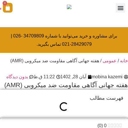
0
همکاری با ما
آکادمی بیولوژی کرامتی
خدمات کالیبراسیون
برای مشاوره و خرید می‌توانید با شماره 34709809 -026 |
28429079-021 تماس بگیرید.
خانه
/
عمومی
/ هفته جهانی آگاهی مقاومت ضد میکروبی (AMR)
mobina kazemi
آبان 28, 1402
11:22 ق.ظ
بدون دیدگاه
هفته جهانی آگاهی مقاومت ضد میکروبی (AMR)
فهرست مطالب
)
0
(
0