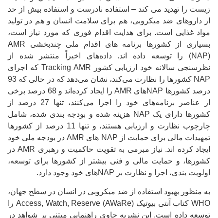
زیست را تهدید می کند – استفاده نادرست و استفاده بیش از حد
از داروهای ضد میکروبی، هم برای سلامت انسان و هم در تولید
مواد غذایی است.
برای هدایت اقدام فوری که مورد نیاز است،
بسیاری از کشورها برنامه های اقدام ملی چندبخشی AMR
(NAP) را توسعه داده اند.
داده‌های اخیراً منتشر شده از
نظرسنجی سالانه خود ارزیابی کشور Tracking AMR که اجرای
NAP کشورها را نظارت می‌کند، نشان می‌دهد که در حالی که 93
درصد کشورها NAP‌های AMR را ایجاد کرده‌اند و 68 درصد برخی
از عناصر برنامه‌های خود را اجرا می‌کنند، تنها 27 درصد از
کشورها دارای یک NAP هزینه شده و بودجه بندی شده، شامل
چارچوب نظارت و ارزیابی هستند، و تنها 11 درصد از کشورها
تمهیدات مالی برای حمایت از NAP های AMR در بودجه ملی خود
ایجاد کرده اند.
نیاز مبرمی به تقویت حاکمیت و رهبری AMR در
کشورها، و حمایت مالی و فنی بیشتر از کشورها برای توسعه،
اولویت بندی، اجرا و نظارت بر NAPهای خود وجود دارد.
به منظور بهبود استفاده از ضد میکروبی در انسان در سطح جهان،
WHO کتاب آنتی بیوتیک Access, Watch, Reserve (AWaRe) را
توسعه داده است.
این نشریه حاوی راهنمایی مبتنی بر شواهد در