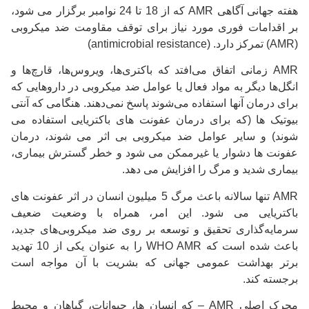
هفته جهانی آگاهی AMR که از 18 تا 24 نوامبر برگزار می شود،
بر اقدامات فوری مورد نیاز برای توقف مقاومت ضد میکروبی
(AMR) تمرکز دارد. (antimicrobial resistance)
AMR زمانی اتفاق می‌افتد که باکتری‌ها، ویروس‌ها، قارچ‌ها و
انگل‌ها دیگر به مواد فعال یا عوامل ضد میکروبی در داروهایی که
برای درمان آنها استفاده می‌شوند پاسخ نمی‌دهند.
هنگامی که آنتی
بیوتیک ها (که برای درمان عفونت های باکتریایی استفاده می
شوند) و سایر عوامل ضد میکروبی بی اثر می شوند، درمان
عفونت ها دشوار یا غیرممکن می شود و خطر گسترش بیماری،
بیماری شدید و مرگ را افزایش می دهد.
AMR تنها سالانه باعث مرگ 5 میلیون انسان در اثر عفونت های
باکتریایی می شود.
این امر، همراه با وضعیت ضعیف
سرمایه‌گذاری تحقیق و توسعه بر روی ضد میکروبی‌های جدید،
باعث شده است که WHO AMR را به عنوان یکی از 10 تهدید
برتر بهداشت عمومی جهانی که بشریت با آن مواجه است
برجسته کند.
محرک اصلی AMR – که انسان ها، حیوانات، گیاهان و محیط