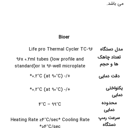
می باشد.
Bioer
مدل دستگاه
Life pro Thermal Cycler TC-96
تعداد چاهک
96x 0.2ml tubes (low profile and
ها و حجم
standard)or 1x 96-well microplate
دقت دمایی
+/- 0.2°C (at 90°C)*
یکنواختی
+/- 0.2°C (at 90°C)*
دمایی
محدوده
4°C – 99°C
دمایی
سرعت رمپ
Heating Rate ≥4°C/sec* Cooling Rate
دستگاه
≥4°C/sec*