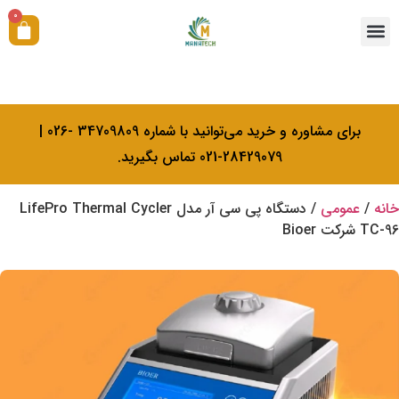
0
همکاری با ما
آکادمی بیولوژی کرامتی
خدمات کالیبراسیون
برای مشاوره و خرید می‌توانید با شماره 34709809 -026 |
28429079-021 تماس بگیرید.
خانه
/
عمومی
/ دستگاه پی سی آر مدل LifePro Thermal Cycler
TC-96 شرکت Bioer