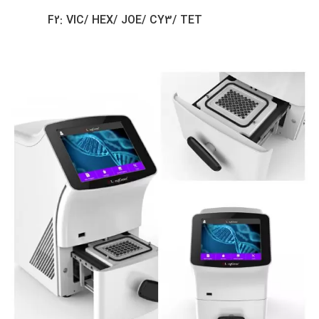
F2: VIC/ HEX/ JOE/ CY3/ TET