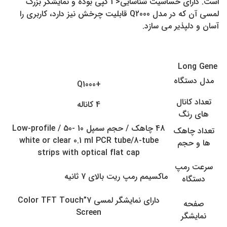
است. دارای حساسیت شناسایی< 1 کپی بوده و نمایشگر بزرگ
لمسی آن که در مدل Q2000 قابلیت چرخش نیز دارد، کاربری را
آسان و دلپذیر می سازد.
Long Gene
مدل دستگاه
+Q1000
تعداد کانال
4 کاناله
های رنگ
48 چاهک / حجم سمپل 10 -50 / Low-profile
تعداد چاهک
white or clear 0.1 ml PCR tube/8-tube
ها و حجم
strips with optical flat cap
سرعت رمپ
ماکسیمم رمپ ریت بالای 7 ثانیه
دستگاه
دارای نمایشگر لمسی 7”Color TFT Touch
صفحه
Screen
نمایشگر