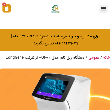
0
همکاری با ما
آکادمی بیولوژی کرامتی
خدمات کالیبراسیون
برای مشاوره و خرید می‌توانید با شماره 34709809 -026 |
28429079-021 تماس بگیرید.
خانه
/
عمومی
/ دستگاه ریل تایم مدل Q1000+ از شرکت LongGene