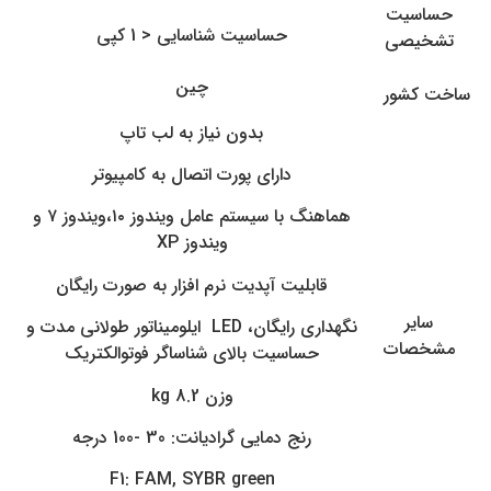
حساسیت
حساسیت شناسایی < 1 کپی
تشخیصی
چین
ساخت کشور
بدون نیاز به لب تاپ
دارای پورت اتصال به کامپیوتر
هماهنگ با سیستم عامل ویندوز ۱۰،ویندوز ۷ و
ویندوز XP
قابلیت آپدیت نرم افزار به صورت رایگان
سایر
نگهداری رایگان، LED ایلومیناتور طولانی مدت و
مشخصات
حساسیت بالای شناساگر فوتوالکتریک
وزن 8.2 kg
رنج دمایی گرادیانت: 30 -100 درجه
F1: FAM, SYBR green