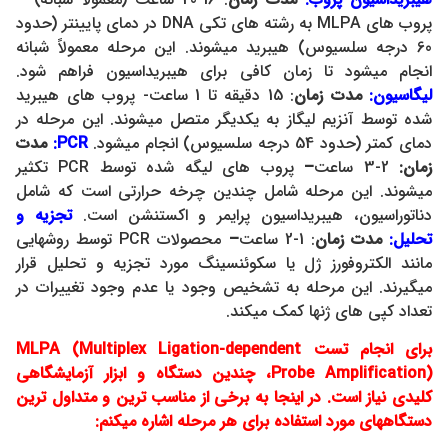
پروب های MLPA به رشته های تکی DNA در دمای پایینتر (حدود
60 درجه سلسیوس) هیبرید میشوند. این مرحله معمولاً شبانه
انجام میشود تا زمان کافی برای هیبریداسیون فراهم شود.
لیگاسیون:
مدت زمان
: 15 دقیقه تا 1 ساعت- پروب های هیبرید
شده توسط آنزیم لیگاز به یکدیگر متصل میشوند. این مرحله در
دمای کمتر (حدود 54 درجه سلسیوس) انجام میشود.
PCR:
مدت
زمان:
2-3 ساعت
–
پروب های لیگه شده توسط PCR تکثیر
میشوند. این مرحله شامل چندین چرخه حرارتی است که شامل
دناتوراسیون، هیبریداسیون پرایمر و اکستنشن است.
تجزیه و
تحلیل:
مدت زمان
: 1-2 ساعت
–
محصولات PCR توسط روشهایی
مانند الکتروفورز ژل یا سکوئنسینگ مورد تجزیه و تحلیل قرار
میگیرند. این مرحله به تشخیص وجود یا عدم وجود تغییرات در
تعداد کپی های ژنها کمک میکند.
برای انجام تست MLPA (Multiplex Ligation-dependent
Probe Amplification)، چندین دستگاه و ابزار آزمایشگاهی
کلیدی نیاز است. در اینجا به برخی از مناسب ترین و متداول ترین
دستگاههای مورد استفاده برای هر مرحله اشاره میکنم: