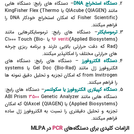
دستگاه استخراج DNA
– دستگاه های رایج: دستگاه هایی
مانند QIAcube (QIAGEN) یا KingFisher Flex (Thermo
Fisher Scientific) که امکان استخراج خودکار DNA را
فراهم میکنند.
ترموسایکلر
– دستگاه های رایج: ترموسایکلرهایی مانند
(Applied Biosystems)
96 veriti
یا C1000 Touch (Bio-
Rad) که دقت حرارتی بالایی دارند و برنامه ریزی چرخه
های حرارتی مختلف را امکانپذیر میکنند.
دستگاه الکتروفورز
– دستگاه های رایج: دستگاه های
الکتروفورز ژل مانند Gel Doc (Bio-Rad) یا systems
from Invitrogen که امکان تجزیه و تحلیل دقیق نمونه ها
را فراهم میکنند.
دستگاه کپیلاری الکتروفورز یا سکوئنسر
– دستگاه های رایج:
دستگاه هایی مانند ABI Prism
Genetic Analyzer
3500
(Applied Biosystems) یا QIAxcel (QIAGEN) که امکان
تجزیه و تحلیل دقیقتری را نسبت به الکتروفورز ژل ساده
فراهم میکنند.
الزامات کلیدی برای دستگاه‌های
PCR
در
MLPA