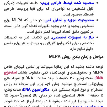
محدود شده توسط طراحی پروب
: دامنه تغییرات ژنتیکی
قابل تشخیص به نواحی‌ای که برای آنها پروب‌ها طراحی
شده‌اند محدود است.
محدودیت تجزیه و تحلیل کمی
: در حالی که MLPA برای
تشخیص وجود یا عدم وجود تغییرات تعداد کپی عالی است،
در تعیین دقیق تعداد کپی‌ها کمتر دقیق است.
نیاز به تجهیزات تخصصی
: این تکنیک نیاز به تجهیزات
تخصصی برای الکتروفورز کاپیلاری و پرسنل ماهر برای تفسیر
دقیق نتایج دارد
مراحل و زمان بندی روش MLPA
توجه داشته باشید که این زمانها میتوانند بر اساس کیتهای خاص
MLPA و دستورالعملهای تولیدکننده کمی متفاوت باشند.
استخراج
DNA
:
مدت زمان
: 30 دقیقه تا چند ساعت- DNA از نمونه های
بیولوژیکی استخراج میشود. زمان لازم برای این مرحله به روش
استخراج و نوع نمونه بستگی دارد.
دناتوراسیون DNA:
مدت زمان
:
5 دقیقه
–
DNA استخراج شده در دمای بالا (معمولاً حدود 95
درجه سلسیوس) قرار داده میشود تا دو رشته آن از هم جدا شوند.
هیبریداسیون پروب:
مدت زمان
: 16-20 ساعت (معمولاً شبانه)
–