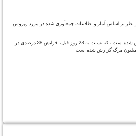
این سازمان در اواخر سال جاری پایان همه گیری کووید-19 را اعلام کند. این اظهار نظر بر اساس آمار و اطلاعات جمعآوری شده در مورد ویروس
در یک دوره 28 روزه (از 31 جولای تا 27 آگوست 2023)، بیش از 1.4 میلیون مورد جدید کووید-19 و بیش از 1800 مرگ به WHO گزارش شده است ، که نسبت به 28 روز قبل، افزایش 38 درصدی در