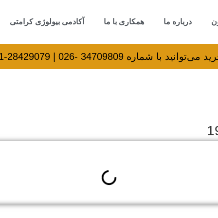
ن
درباره ما
همکاری با ما
آکادمی بیولوژی کرامتی
اره 34709809 -026 | 28429079-021 تماس بگیرید.