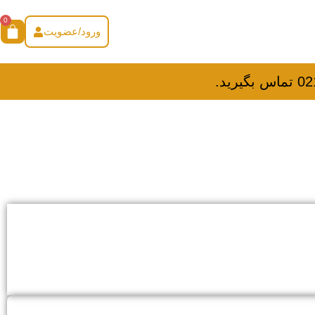
0
ورود/عضویت