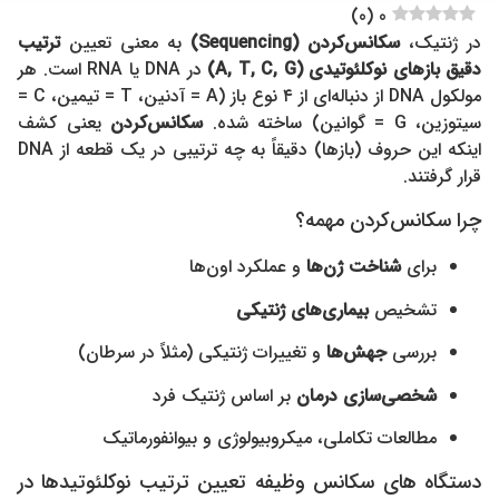
)
0
(
0
در ژنتیک،
سکانس‌کردن (Sequencing)
به معنی تعیین
ترتیب
دقیق بازهای نوکلئوتیدی (A, T, C, G)
در DNA یا RNA است. هر
مولکول DNA از دنباله‌ای از ۴ نوع باز (A = آدنین، T = تیمین، C =
سیتوزین، G = گوانین) ساخته شده.
سکانس‌کردن
یعنی کشف
اینکه این حروف (بازها) دقیقاً به چه ترتیبی در یک قطعه از DNA
قرار گرفتند.
چرا سکانس‌کردن مهمه؟
برای
شناخت ژن‌ها
و عملکرد اون‌ها
تشخیص
بیماری‌های ژنتیکی
بررسی
جهش‌ها
و تغییرات ژنتیکی (مثلاً در سرطان)
شخصی‌سازی درمان
بر اساس ژنتیک فرد
مطالعات تکاملی، میکروبیولوژی و بیوانفورماتیک
دستگاه های سکانس وظیفه تعیین ترتیب نوکلئوتیدها در