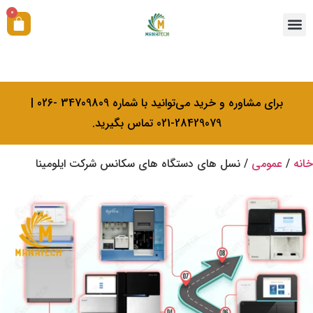
0
همکاری با ما
آکادمی بیولوژی کرامتی
خدمات کالیبراسیون
برای مشاوره و خرید می‌توانید با شماره 34709809 -026 |
28429079-021 تماس بگیرید.
خانه
/
عمومی
/ نسل های دستگاه های سکانس شرکت ایلومینا