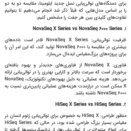
برای دستگاه‌های توالی‌یابی نسل جدید ایلومینا، مقایسه دو به دو
را بر اساس مدل‌هایی که قبلاً ذکر شد انجام می‌دهیم تا بتوانیم
تفاوت‌های کلیدی بین هر جفت را مشخص کنیم:
NovaSeq X Series vs NovaSeq 6000 Series
.
1
ظرفیت توالی‌یابی: NovaSeq X Series قادر است داده‌های
بیشتری در مقایسه با NovaSeq 6000 تولید کند، که این امر آن را
برای پروژه‌های بزرگ‌مقیاس ایده‌آل می‌سازد.
فناوری: NovaSeq X از فناوری‌های جدیدتر و بهبود یافته‌ای
برخوردار است که سرعت بالاتر و کارایی بهتری را در توالی‌یابی ارائه
می‌دهد. هزینه عملیاتی: به دلیل بهبودهای تکنولوژیک، NovaSeq
X ممکن است در درازمدت هزینه‌های عملیاتی پایین‌تری نسبت به
NovaSeq 6000 داشته باشد.
HiSeq X Series vs HiSeq Series
.
2
منظور طراحی: HiSeq X به خصوص برای توالی‌یابی ژنوم انسان در
مقیاس بسیار بزرگ طراحی شده بود، در حالی که HiSeq Series
برای انواع متنوع‌تری از توالی‌یابی‌ها، از ترانسکریپتوم‌ها گرفته تا