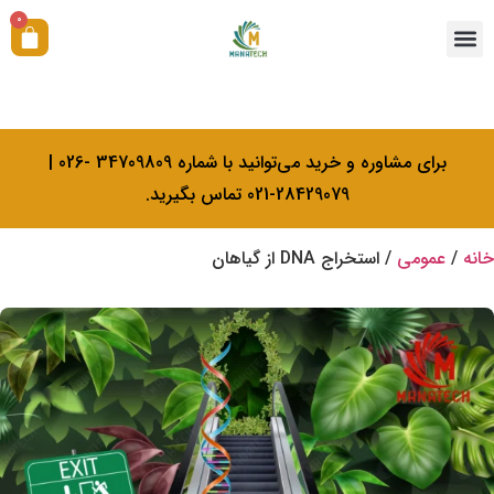
0
همکاری با ما
آکادمی بیولوژی کرامتی
خدمات کالیبراسیون
برای مشاوره و خرید می‌توانید با شماره 34709809 -026 |
28429079-021 تماس بگیرید.
خانه
/
عمومی
/ استخراج DNA از گیاهان