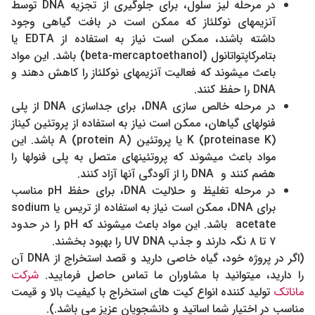
در مرحله لیز سلول، برای جلوگیری از تجزیه DNA توسط
آنزیمهای نوکلئاز که ممکن است در بافت گیاهی وجود
داشته باشند، ممکن است نیاز به استفاده از EDTA یا
بتامرکاپتواتانول (beta-mercaptoethanol) باشد. این مواد
باعث میشوند که فعالیت آنزیمهای نوکلئاز را کاهش دهند و
DNA را حفظ کنند.
در مرحله خالص سازی DNA، برای جداسازی DNA از پلی
فنولهای گیاهان، ممکن است نیاز به استفاده از پروتئین کیناز
K (proteinase K) یا پروتئین A (protein A) باشد. این
مواد باعث میشوند که پروتئینهای متصل به پلی فنولها را
هضم کنند و DNA را از آلودگی آنها آزاد کنند.
در مرحله تغليظ و حلاليت DNA، برای حفظ pH مناسب
برای DNA، ممکن است نیاز به استفاده از تريس یا sodium
acetate باشد. این مواد باعث میشوند که pH را در حدود
۷ تا ۸ نگہ دارند و جذب UV DNA را بهبود بخشند.
(اگر در پروژه خود، گیاه خاصی دارید و قصد استخراج از DNA آن
را دارید، میتوانید با مشاوران ما تماس حاصل فرمایید.
شرکت
ماناتک
تولید کننده انواع کیت های استخراج با کیفیت بالا و قیمت
مناسب در اختیار شما اساتید و دانشجویان عزیز می باشد.).