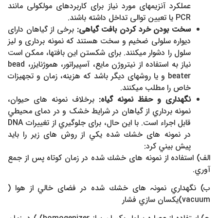
عملکرد آنزیمهای مورد نیاز برای کاربردهای مولکولی مانند
PCR یا تعیین توالی تداخل داشته باشند.
سخت بودن خرد کردن بافت گیاهی:
برخی از گیاهان دارای
دیواره سلولی ضخیم و سخت هستند که نمونه برداری و لیز
سلول را دشوار میکنند. برای شکستن این بافتها، ممکن است
نیاز به استفاده از نیتروژن مایع، آسپیراتور، هموژنایزر، bead
beater و یا روشهای دیگر باشد که هزینه، زمان و تجهیزات
خاص را مطلب میکنند.
نگهداری و حفظ نمونه گیاه:
برخلاف نمونه های حیوان،
نمونه برداري از گياهان در شرایط خشک و در دمای محيطي
قابل اجراء است. با این حال، برای جلوگیري از تغييرات DNA
در نمونه های خشك شده يكي از روش های زير را باید
پيش بيني كرد:
الف) استفاده از نمونه های خشك شده در زمان كوتاه پس از جمع
آوري.
ب) نگهداري نمونہ های خشك شده در فضای خالي از هوا (
vacuum)يكسان سازي فشار