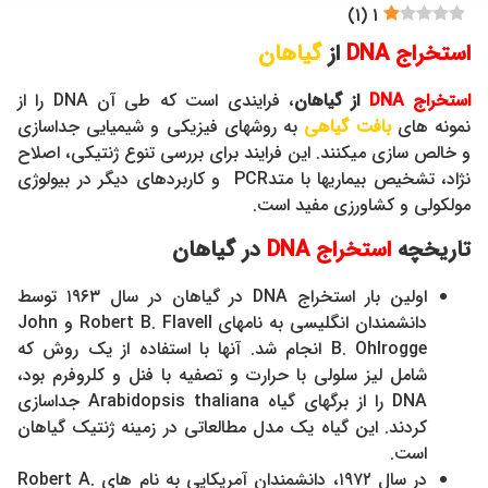
)
1
(
1
استخراج
DNA
از
گیاهان
استخراج DNA
از گیاهان
، فرایندی است که طی آن DNA را از
نمونه های
بافت گیاهی
به روشهای فیزیکی و شیمیایی جداسازی
و خالص سازی میکنند. این فرایند برای بررسی تنوع ژنتیکی، اصلاح
نژاد، تشخیص بیماریها با متدPCR و کاربردهای دیگر در بیولوژی
مولکولی و کشاورزی مفید است.
تاریخچه
استخراج
DNA
در گیاهان
اولین بار استخراج DNA در گیاهان در سال ۱۹۶۳ توسط
دانشمندان انگلیسی به نامهای Robert B. Flavell و John
B. Ohlrogge انجام شد. آنها با استفاده از یک روش که
شامل لیز سلولی با حرارت و تصفیه با فنل و کلروفرم بود،
DNA را از برگهای گیاه Arabidopsis thaliana جداسازی
کردند. این گیاه یک مدل مطالعاتی در زمینه ژنتیک گیاهان
است.
در سال ۱۹۷۲، دانشمندان آمریکایی به نام های Robert A.