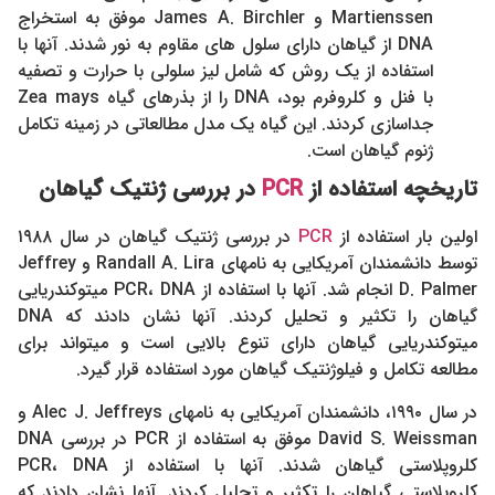
Martienssen و James A. Birchler موفق به استخراج
DNA از گیاهان دارای سلول های مقاوم به نور شدند. آنها با
استفاده از یک روش که شامل لیز سلولی با حرارت و تصفیه
با فنل و کلروفرم بود، DNA را از بذرهای گیاه Zea mays
جداسازی کردند. این گیاه یک مدل مطالعاتی در زمینه تکامل
ژنوم گیاهان است.
تاریخچه
استفاده از
PCR
در بررسی ژنتیک گياهان
اولین بار استفاده از
PCR
در بررسی ژنتیک گیاهان در سال ۱۹۸۸
توسط دانشمندان آمریکایی به نامهای Randall A. Lira و Jeffrey
D. Palmer انجام شد. آنها با استفاده از PCR، DNA میتوکندریایی
گیاهان را تکثیر و تحلیل کردند. آنها نشان دادند که DNA
میتوکندریایی گیاهان دارای تنوع بالایی است و میتواند برای
مطالعه تکامل و فیلوژنتیک گیاهان مورد استفاده قرار گیرد.
در سال ۱۹۹۰، دانشمندان آمریکایی به نامهای Alec J. Jeffreys و
David S. Weissman موفق به استفاده از PCR در بررسی DNA
کلروپلاستی گیاهان شدند. آنها با استفاده از PCR، DNA
کلروپلاستی گیاهان را تکثیر و تحلیل کردند. آنها نشان دادند که