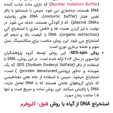
Nuclear Isolation Buffer
(
) که دارای ماده جذب کننده
DNA هستند، جداسازي مي شود. سپس با شستشو با بافر
تغيير فشار (osmotic buffer)، DNA های پلاستید
plastid DNAs) که از آلودگي هستند، حذف مي شود. در
نهايت با ليز كردن هستہ ها و خالص سازي با استخراج آلي
(organic extraction)، DNA با كيفيت بالا و حجم كم
استخراج مي شود. اين روش مناسب براي سكانسينگ نسل
سوم و نقشه برداري نوري است.
روش SDS-spin:
این روش توسط گروه پژوهشگران
فرانسوی در سال ۲۰۱۶ ارائه شده است. در این روش، DNA با
استفاده از بافر SDS (Sodium Dodecyl Sulfate) که یک
شوینده و دناتور پروتئینprotein denaturant) ) است،
استخراج میشود. سپس با استفاده از دانه های مغناطیسی
که دارای گروههای عاملی هستند که با DNA تعامل دارند،
DNA را پالایش میکنند. این روش ساده و سریع است و تنها
۱.۵ ساعت زمان میبرد.
استخراج
DNA
از گیاه با روش
فنول- کلروفرم