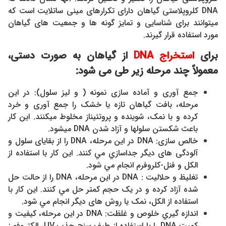
DNA کلروپلاستی گیاهان دارای تکرارهای مینی ساتلایت است که
میتوانند برای شناسایی و تمایز گونه ها و جمعیت های گیاهان
مورد استفاده قرار گیرند.
برای
استخراج
DNA
از گیاهان به صورت دستی،
معمولاً چند مرحله زیر طی می شود:
جمع آوری و آماده سازی نمونه ( و لیز سلول): در این
مرحله، بافت گیاهان تازه یا خشک را جمع آوری و خرد
کرده و با نمک، شوینده و پروتئیناز مخلوط میکنند. این کار
باعث شکستن سلولها و آزاد شدن DNA میشود.
خالص سازی: DNA در این مرحله، DNA را از بقایای سلول و
آلودگی های دیگر جداسازي مي كنند. این کار با استفاده از
الکل و فنل-کلروفرم انجام مي شود.
تغليظ و حلاليت : DNA در این مرحله، DNA را از حالت حل
شده آزاد کرده و در یک حجم کمتر حل مي كنند. این کار با
استفاده از الکل، نمک یا روش های ديگر انجام مي شود.
اندازه گیري خلوص و غلظت: DNA در این مرحله، کيفيت و
کميت DNA را با استفاده از طيف سنج جذب UV، الکتروفورز