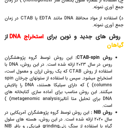
ج) استفاده از عصاره سلول يكسان ساز homogenizer) ) در زمان
جمع آوري نمونه.
د) استفاده از مواد محافظ DNA مانند EDTA یا CTAB در زمان
جمع آوری نمونه.
روش های جدید و نوین برای
استخراج
DNA
از
گیاهان
روش CTAB-spin:
این روش توسط گروه پژوهشگران
روس در سال ۲۰۲۳ ارائه شده است. در این روش، DNA با
استفاده از روش CTAB که یک روش ارزان و معمول است،
استخراج میشود. سپس با استفاده از ستونهای چرخان spin
columns) ) که دارای سیلیکا هستند، DNA را پالایش
میکنند. این روش مناسب برای آماده سازی کتابخانه های
DNA برای تحلیل متا آنالیزmetagenomic analysis) )
است.
روش NIB :
این روش توسط گروه پژوهشگران آمریکایی در
سال ۲۰۲۰ ارائه شده است. در این روش، هسته های سلول
گیاه با استفاده از سنگ زنیgrinding فیزیکی و بافر NIB