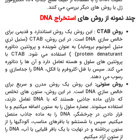
ژل يا روش های ديگر بررسي مي كنند.
چند نمونه از روش های
استخراج
DNA
روش CTAB
: این روش یک روش استاندارد و قدیمی برای
خالص سازي DNA است. در این روش، CTAB (ستيل تري
متيل آمونيوم برومايد) به عنوان شوینده و پروتئین دناتوره
protein denaturant) ) استفاده مي شود. CTAB با
پروتئین های سلول و هسته تعامل دارد و آن ها را دناتوره
مي كند. سپس با فنل-کلروفرم يا الكل، DNA را جداسازي و
رسوب مي دهند.
روش ستونی:
این روش یک روش مدرن و سریع برای
خالص سازي DNA است. در این روش، ستون های تخلص
که دارای ماده جاذبی هستند که با DNA تعامل دارند،
استفاده میشوند. عصاره سلول را به ستون اضافه میکنیم و با
قرار دادن در چرخشگر، DNA را به ماده جاذب متصل
میکنیم. سپس با شستشو با بافرهای مناسب، آلودگیها را از
ستون برداشته و در نهایت با یک بافر قلیایی یا آب، DNA را
از ستون آزاد میکنیم.