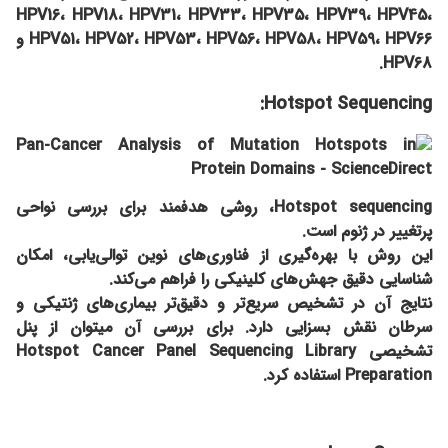
HPV16، HPV18، HPV31، HPV33، HPV35، HPV39، HPV45،
HPV51، HPV52، HPV53، HPV56، HPV58، HPV59، HPV66 و
HPV68.
Hotspot Sequencing:
Hotspot sequencing، روشی هدفمند برای بررسی نواحی
پرتغییر در ژنوم است.
این روش با بهره‌گیری از فناوری‌های نوین توالی‌یابی، امکان
شناسایی دقیق جهش‌های کلینیکی را فراهم می‌کند.
نتایج آن در تشخیص سریع‌تر و دقیق‌تر بیماری‌های ژنتیکی و
سرطان نقش بسزایی دارد. برای بررسی آن میتوان از پنل
تشخیصی Hotspot Cancer Panel Sequencing Library
Preparation استفاده کرد.