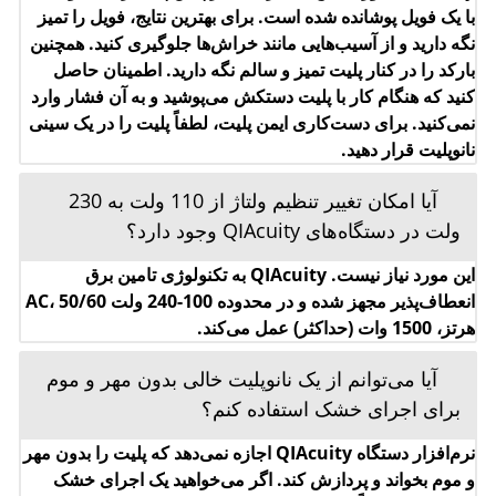
آیا می‌توانم از یک نانوپلیت خالی بدون مهر و موم
برای اجرای خشک استفاده کنم؟
نرم‌افزار دستگاه QIAcuity اجازه نمی‌دهد که پلیت را بدون مهر
و موم بخواند و پردازش کند. اگر می‌خواهید یک اجرای خشک
انجام دهید، لطفاً از پلیت مهر و موم شده استفاده کنید و این
پلیت را در نرم‌افزار QIAcuity تنظیم کنید.
کدام روش آماده‌سازی نمونه برای QIAcuity
dPCR توصیه می‌شود؟
QIAGEN یک مجموعه کامل از سیستم‌های استخراج اسید
نوکلئیک را ارائه می‌دهد که شامل کیت‌های QIAprep برای
استخراج DNA پلاسمید، کیت‌های QIAamp و DNeasy برای
استخراج DNA ژنومی، کیت‌های RNeasy برای استخراج total
RNA، و سیستم QIAgene Blood RNA برای استخراج RNA
از خون است. فنول و سایر آلاینده‌ها می‌توانند به طور موثری از
نمونه‌های RNA خام با استفاده از کیت RNeasy MinElute