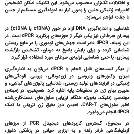
و اختلالات تک‌ژنی محسوب می‌شود. این تکنیک امکان تشخیص
تغییرات ژنتیکی جنین را بدون نیاز به نمونه‌گیری مستقیم از جنین
یا جفت فراهم می‌سازد.
شناسایی و اندازه‌گیری DNA آزاد در خون (cfDNA یا ctDNA)
در
بیماران سرطانی نیز یکی دیگر از حوزه‌های پرکاربرد dPCR است. در
این زمینه، dPCR قادر است جهش‌های توموری را در مایع زیستی
شناسایی کرده و برای پایش پاسخ به درمان، تشخیص بازگشت
بیماری، یا حتی شناسایی اولیه‌ی سرطان مورد استفاده قرار گیرد.
از دیگر تست‌های قابل انجام با dPCR می‌توان به
اندازه‌گیری
میزان وکتورهای ویروسی در ژن‌درمانی
، بررسی آلودگی‌های
ژنتیکی در فرآیندهای تولید زیستی، شناسایی پاتوژن‌های گیاهی، و
تعیین بیان ژن در تحقیقات پایه اشاره کرد. همچنین، در زمینه‌ی
مهندسی ژنتیک، به‌ویژه هنگام ارزیابی سلول‌های دست‌کاری‌شده
نظیر سلول‌های CAR-T، تعیین دوز دقیق ژن تزریقی با کمک
dPCR انجام می‌پذیرد.
در مجموع، گستره‌ی کاربردهای دیجیتال PCR از مرزهای
آزمایشگاهی فراتر رفته و به ابزاری حیاتی در پزشکی دقیق،