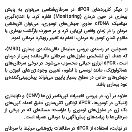
از دیگر کاربردهای dPCR در سرطان‌شناسی می‌توان به
پایش
بیماری در حین درمان (Monitoring)
اشاره کرد. با اندازه‌گیری
دینامیک cfDNA حاوی جهش‌های توموری، می‌توان اثربخشی
درمان را در زمان واقعی ارزیابی کرد و در صورت بازگشت بیماری یا
مقاوم شدن تومور به درمان، اقدام به تغییر رویکرد درمانی نمود.
همچنین در زمینه‌ی
بررسی مینیمال باقی‌مانده‌ی بیماری (MRD)
،
که هدف آن تشخیص سلول‌های سرطانی باقی‌مانده پس از درمان
است، dPCR ابزاری حیاتی محسوب می‌شود. در برخی سرطان‌های
هماتولوژیک، مانند لوسمی یا لنفوم، تعیین وجود ژن‌های فیوژن یا
جهش‌های خاص در سطح بسیار پایین می‌تواند پیش‌بینی‌کننده‌ی
عود بیماری باشد.
علاوه بر آن، در
بررسی تغییرات کپی‌نامبر ژن‌ها (CNV) و ناپایداری
ژنتیکی در تومورها
، dPCR توانایی کمّی‌سازی دقیق تعداد کپی‌های
یک ژن در سلول‌های توموری را داراست؛ مسئله‌ای که در برخی از
سرطان‌ها با پیامدهای پیش‌آگهی یا درمانی همراه است.
در نهایت، استفاده از dPCR در مطالعات پژوهشی مرتبط با سرطان