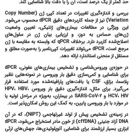
حد کمتر از یک درصد است، آن را با دقت بالا شناسایی کند.
بررسی و اندازه‌گیری تغییرات در تعداد کپی ژن (Copy Number
Variation)
نیز از جمله کاربردهای دقیق dPCR محسوب می‌شود.
این ویژگی در مطالعات بیماری‌های ژنتیکی، تعیین وضعیت
ژن‌های حساس به دوز، و ارزیابی بیان ژن در سلول‌های
اصلاح‌شده کاربرد دارد. برخلاف qPCR که وابسته به مقایسه با ژن
مرجع است، dPCR می‌تواند تغییرات کپی‌نامبر را به‌صورت مطلق و
مستقل از منحنی استاندارد ارائه دهد.
در حوزه‌ی
ویروس‌شناسی و تشخیص بیماری‌های عفونی
، dPCR
برای شناسایی و کمی‌سازی دقیق بار ویروسی در نمونه‌هایی نظیر
پلاسما، بزاق، CSF یا بافت‌های پارافینه‌شده مورد استفاده قرار
می‌گیرد. برای مثال، اندازه‌گیری دقیق بار ویروس HPV، HBV،
HCV، HIV و SARS-CoV-2 در بیماران، به‌ویژه در مراحل اولیه یا
در موارد با بار ویروسی پایین، به کمک این روش امکان‌پذیر است.
در زمینه‌ی
تشخیص پیش از تولد غیرتهاجمی (NIPT)
، که در آن
DNA آزاد جنینی (cffDNA) از خون مادر استخراج می‌شود، dPCR
ابزاری بسیار ارزشمند برای شناسایی آنوپلوئیدی‌ها، جهش‌های ارثی