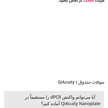
شرکت
ماناتک
در تماس باشید.
سوالات متدوال QIAcuity 1
آیا می‌توانم واکنش dPCR را مستقیماً در
QIAcuity Nanoplate آماده کنم؟
یک پلیت PCR استاندارد برای تنظیم واکنش dPCR قبل از انتقال
آن به نانوپلیت برای اطمینان از مخلوط شدن مناسب مخلوط
واکنش قبل از پارتیشن‌بندی مورد استفاده قرار می‌گیرد.
آیا می‌توانم از QIAcuity Nanoplate در بیش از
یک اجرا استفاده کنم؟
پلیت برای استفاده یک‌باره طراحی شده است. به عنوان مثال،
حتی اگر فقط 30 نمونه در پلیت 96-چاهکی بارگذاری شده باشد،
یک پلیت کامل توسط غلتک مهر و موم خواهد شد. نمی‌توان آن را
باز کرد و برای یک اجرای دیگر استفاده کرد. نرم‌افزار QIAcuity
اجازه تنظیم یک آزمایش جداگانه برای همان نانوپلیت را نمی‌دهد