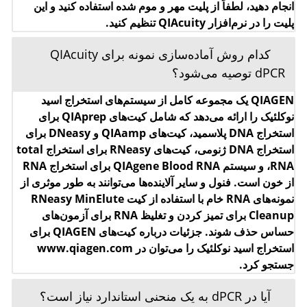
Cleanup برای تمیز کردن و تغلیظ RNA برای آزمون‌های
حساس حذف شوند. جزئیات درباره کیت‌های QIAGEN برای
استخراج اسید نوکلئیک را می‌توان در www.qiagen.com
جستجو کرد.
آیا در dPCR به یک منحنی استاندارد نیاز است؟
در dPCR ما غلظت مطلق اهداف را در واکنش نهایی اندازه‌گیری
می‌کنیم. غلظت‌های ناشناخته‌ها می‌توانند بر اساس نتایج dPCR
مشاهده‌شده (تعداد منفی‌ها، تعداد مثبت‌ها، و حجم پارتیشن‌های
تحلیل‌شده) تعیین شوند.
آیا می‌توانم از مستر میکس dPCR در چرخه‌کننده
qPCR برای اهداف بهینه‌سازی استفاده کنم؟
مسترمیکس dPCR می‌تواند در qPCR برای بهینه‌سازی غلظت
نمونه و/یا غلظت پرایمر/پروب قبل از انتقال آزمون از qPCR به
dPCR استفاده شود.