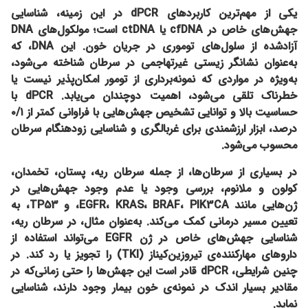
یکی از مهم‌ترین کاربردهای dPCR در این زمینه،
شناسایی
جهش‌های خاص در cfDNA یا ctDNA
است؛ مولکول‌های DNA
آزادشده از سلول‌های توموری در جریان خون. این DNA، که
به‌عنوان نشانگر زیستی غیرتهاجمی در سرطان شناخته می‌شود،
به‌ویژه در مواردی که نمونه‌برداری از تومور امکان‌پذیر نیست یا
خطرناک تلقی می‌شود، اهمیت دوچندان می‌یابد. dPCR با
حساسیت بالا و توانایی تشخیص جهش‌هایی با فراوانی کمتر از ۰/۱
درصد، ابزار ارزشمندی برای غربالگری و شناسایی زودهنگام سرطان
محسوب می‌شود.
در بسیاری از سرطان‌ها، از جمله سرطان ریه، پستان، تخمدان،
کولون و ملانوم، بررسی وجود یا عدم وجود جهش‌هایی در
ژن‌هایی مانند
EGFR، KRAS، BRAF، PIK3CA، و TP53
، به
تعیین مسیر درمانی کمک می‌کند. به‌عنوان مثال، در سرطان ریه،
شناسایی جهش‌های خاص در ژن EGFR می‌تواند استفاده از
داروهای مهارکننده‌ی تیروزین‌کیناز (TKI) را تجویز یا رد کند. در
چنین شرایطی، dPCR قادر است این جهش‌ها را حتی زمانی‌که در
مقادیر بسیار اندک در نمونه‌ی خون بیمار وجود دارند، شناسایی
نماید.