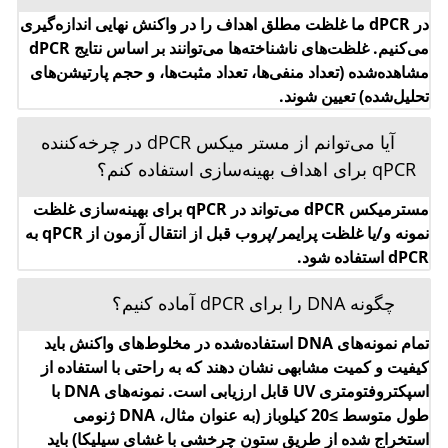
چگونه DNA را برای dPCR آماده کنیم؟
تمام نمونه‌های DNA استفاده‌شده در مخلوط‌های واکنش باید
کیفیت و کمیت مشابهی نشان دهند که به راحتی با استفاده از
اسپکتروفتومتری UV قابل ارزیابی است. نمونه‌های DNA با
طول متوسط ≥20 کیلوباز (به عنوان مثال، DNA ژنومی
استخراج ‌شده از طریق ستون چرخشی با غشای سیلیکا) باید
قبل از پارتیشن‌بندی توسط هضم محدودکننده تکه‌تکه شوند.
تکه‌تکه شدن آنزیمی DNA بزرگ‌تر توزیع یکنواخت الگو را در
سراسر نانوپلیت QIAcuity تضمین می‌کند که به نوبه خود منجر
به کمی‌سازی دقیق و صحیح می‌شود.
هدف از کانال مرجع در QIAcuity چیست؟
سیگنال فلورسانس در کانال مرجع برای تعیین تعداد
پارتیشن‌های معتبر در یک چاهک اندازه‌گیری می‌شود. علاوه بر
این، تفاوت در شدت سیگنال بین پارتیشن‌ها نرمال‌سازی
می‌شود و سیگنال‌های فلورسانس در کانال‌های هدف به‌طور
مناسب اصلاح می‌شوند.