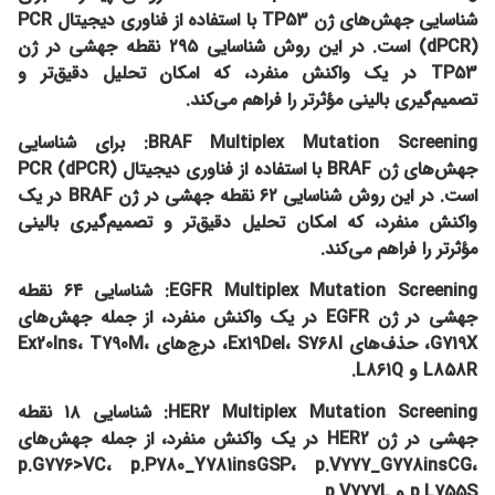
شناسایی جهش‌های ژن TP53 با استفاده از فناوری دیجیتال PCR
(dPCR) است. در این روش شناسایی ۲۹۵ نقطه جهشی در ژن
TP53 در یک واکنش منفرد، که امکان تحلیل دقیق‌تر و
تصمیم‌گیری بالینی مؤثرتر را فراهم می‌کند.​
BRAF Multiplex Mutation Screening:
برای شناسایی
جهش‌های ژن BRAF با استفاده از فناوری دیجیتال PCR (dPCR)
است. در این روش شناسایی ۶۲ نقطه جهشی در ژن BRAF در یک
واکنش منفرد، که امکان تحلیل دقیق‌تر و تصمیم‌گیری بالینی
مؤثرتر را فراهم می‌کند.​
EGFR Multiplex Mutation Screening:
شناسایی ۶۴ نقطه
جهشی در ژن EGFR در یک واکنش منفرد، از جمله جهش‌های
G719X، حذف‌های Ex19Del، S768I، درج‌های Ex20Ins، T790M،
L858R و L861Q.
HER2 Multiplex Mutation Screening:
شناسایی ۱۸ نقطه
جهشی در ژن HER2 در یک واکنش منفرد، از جمله جهش‌های
p.G776>VC، p.P780_Y781insGSP، p.V777_G778insCG،
p.L755S و p.V777L.