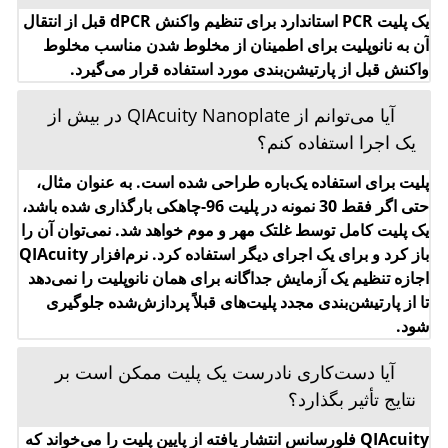
تا از پارتیشن‌بندی مجدد پلیت‌های قبلاً پردازش‌شده جلوگیری
شود.
آیا دست‌کاری نادرست یک پلیت ممکن است بر
نتایج تأثیر بگذارد؟
QIAcuity فلورسانس انتشار یافته از پایین پلیت را می‌خواند که
با یک فویل پوشانده شده است. برای بهترین نتایج، فویل را تمیز
نگه دارید و از آسیب‌هایی مانند خراش‌ها جلوگیری کنید. همچنین
بارکد را در کنار پلیت تمیز و سالم نگه دارید. اطمینان حاصل
کنید که هنگام کار با پلیت دستکش می‌پوشید و به آن فشار وارد
نمی‌کنید. برای دست‌کاری ایمن پلیت، لطفاً پلیت را در یک سینی
نانوپلیت قرار دهید.
آیا امکان تغییر تنظیم ولتاژ از 110 ولت به 230
ولت در دستگاه‌های QIAcuity وجود دارد؟
این مورد نیاز نیست. QIAcuity به تکنولوژی تامین برق
انعطاف‌پذیر مجهز شده و در محدوده 100-240 ولت AC، 50/60
هرتز، 1500 وات (حداکثر) عمل می‌کند.